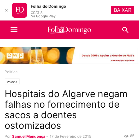
Folha do Domingo
BAIXAR
✕
GRÁTIS
Na Google Play
Política
Política
Hospitais do Algarve negam
falhas no fornecimento de
sacos a doentes
ostomizados
85
Por
Samuel Mendonça
-
17 de Fevereiro de 2015