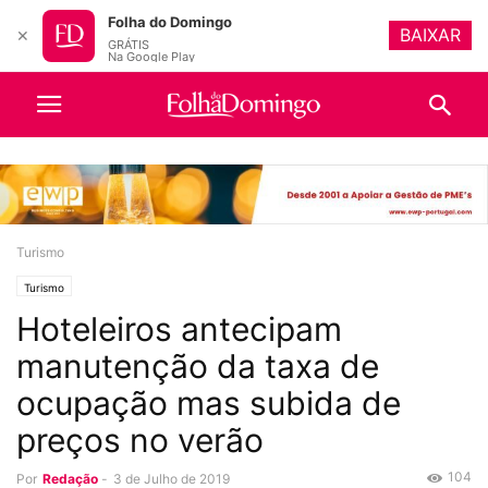
Folha do Domingo
BAIXAR
✕
GRÁTIS
Na Google Play
Turismo
Turismo
Hoteleiros antecipam
manutenção da taxa de
ocupação mas subida de
preços no verão
104
Por
Redação
-
3 de Julho de 2019