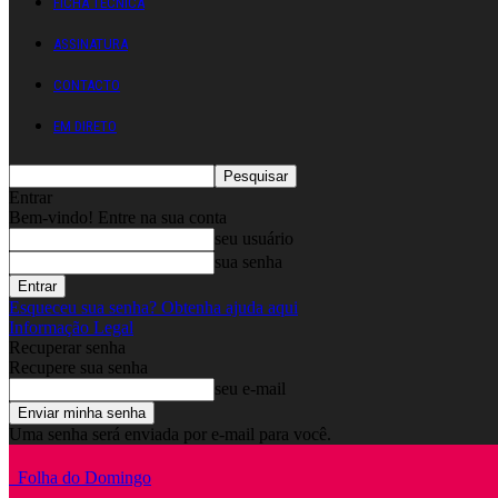
FICHA TÉCNICA
ASSINATURA
CONTACTO
EM DIRETO
Entrar
Bem-vindo! Entre na sua conta
seu usuário
sua senha
Esqueceu sua senha? Obtenha ajuda aqui
Informação Legal
Recuperar senha
Recupere sua senha
seu e-mail
Uma senha será enviada por e-mail para você.
Folha do Domingo