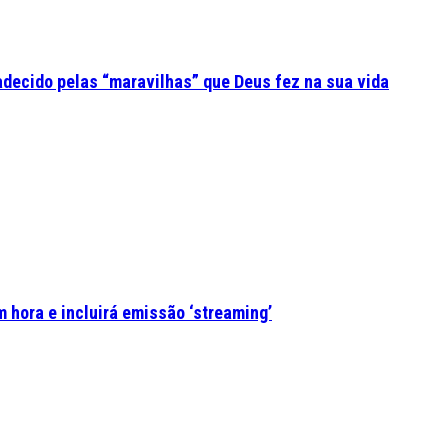
adecido pelas “maravilhas” que Deus fez na sua vida
 hora e incluirá emissão ‘streaming’