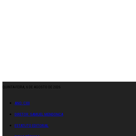
QUINTA-FEIRA, 6 DE AGOSTO DE 2026
ANO: CXII
DIRETOR: SAMUEL MENDONÇA
ESTATUTO EDITORIAL