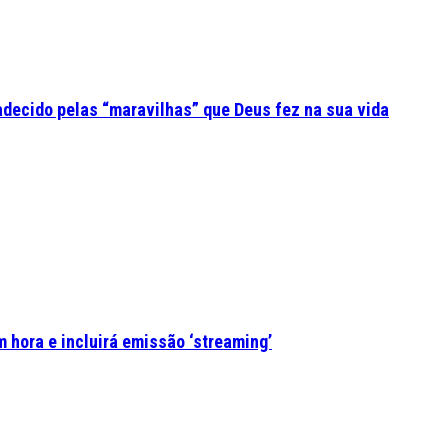
adecido pelas “maravilhas” que Deus fez na sua vida
 hora e incluirá emissão ‘streaming’