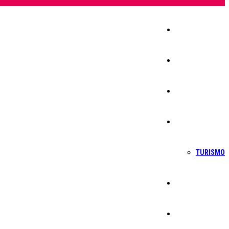
Início
Igreja
Sociedade
Economia
TURISMO
Política
Educação