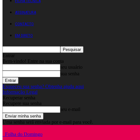
FICHA TÉCNICA
ASSINATURA
CONTACTO
EM DIRETO
Entrar
Bem-vindo! Entre na sua conta
seu usuário
sua senha
Esqueceu sua senha? Obtenha ajuda aqui
Informação Legal
Recuperar senha
Recupere sua senha
seu e-mail
Uma senha será enviada por e-mail para você.
Folha do Domingo