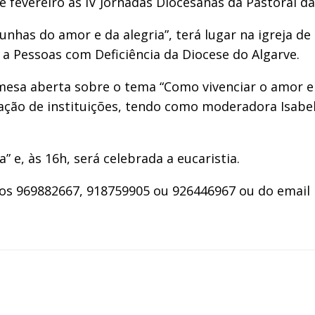
fevereiro as IV Jornadas Diocesanas da Pastoral da 
nhas do amor e da alegria”, terá lugar na igreja de 
l a Pessoas com Deficiência da Diocese do Algarve.
mesa aberta sobre o tema “Como vivenciar o amor e 
ação de instituições, tendo como moderadora Isabel
” e, às 16h, será celebrada a eucaristia.
ros 969882667, 918759905 ou 926446967 ou do email