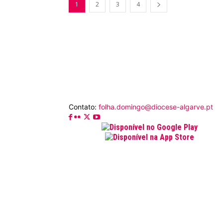
1
2
3
4
Contato:
folha.domingo@diocese-algarve.pt