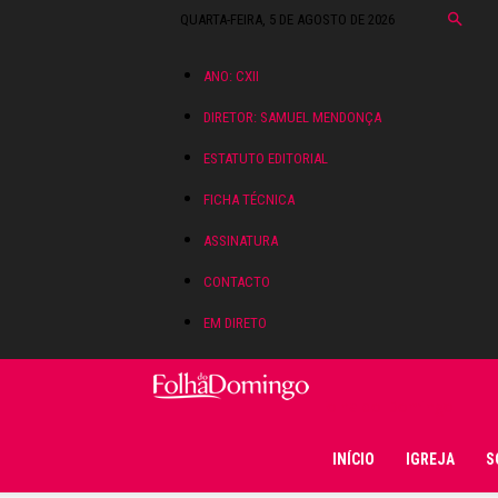
QUARTA-FEIRA, 5 DE AGOSTO DE 2026
ANO: CXII
DIRETOR: SAMUEL MENDONÇA
ESTATUTO EDITORIAL
FICHA TÉCNICA
ASSINATURA
CONTACTO
EM DIRETO
Folha do Domingo
INÍCIO
IGREJA
S