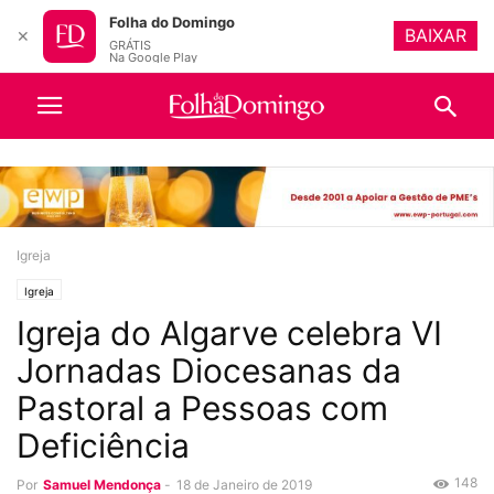
Folha do Domingo
BAIXAR
✕
GRÁTIS
Na Google Play
Igreja
Igreja
Igreja do Algarve celebra VI
Jornadas Diocesanas da
Pastoral a Pessoas com
Deficiência
148
Por
Samuel Mendonça
-
18 de Janeiro de 2019