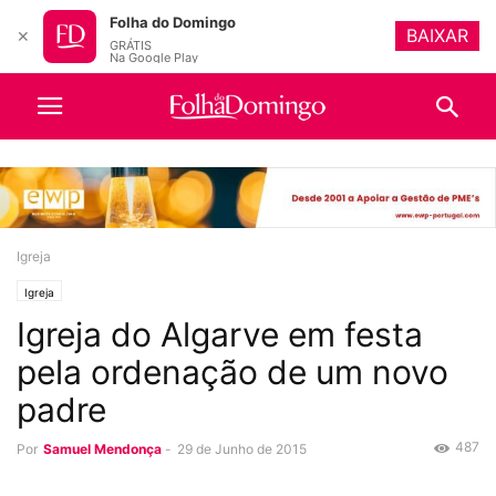
Folha do Domingo
BAIXAR
✕
GRÁTIS
Na Google Play
Igreja
Igreja
Igreja do Algarve em festa
pela ordenação de um novo
padre
487
Por
Samuel Mendonça
-
29 de Junho de 2015