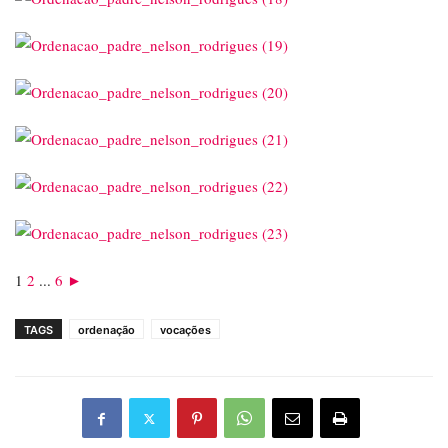
1
2
...
6
►
TAGS
ordenação
vocações