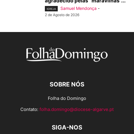
agradecido pelas “maravilhas”...
Samuel Mendonça
-
IGREJA
2 de Agosto de 2026
SOBRE NÓS
Folha do Domingo
Contato:
folha.domingo@diocese-algarve.pt
SIGA-NOS