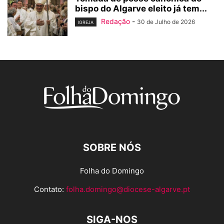
bispo do Algarve eleito já tem...
Redação
-
30 de Julho de 2026
IGREJA
SOBRE NÓS
Folha do Domingo
Contato:
folha.domingo@diocese-algarve.pt
SIGA-NOS