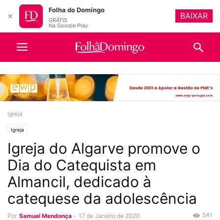
Folha do Domingo
BAIXAR
✕
GRÁTIS
Na Google Play
Igreja
Igreja
Igreja do Algarve promove o
Dia do Catequista em
Almancil, dedicado à
catequese da adolescência
541
Por
Samuel Mendonça
-
17 de Janeiro de 2020