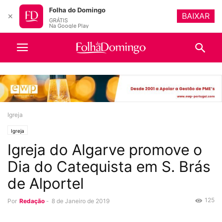
Folha do Domingo
BAIXAR
✕
GRÁTIS
Na Google Play
Igreja
Igreja
Igreja do Algarve promove o
Dia do Catequista em S. Brás
de Alportel
125
Por
Redação
-
8 de Janeiro de 2019