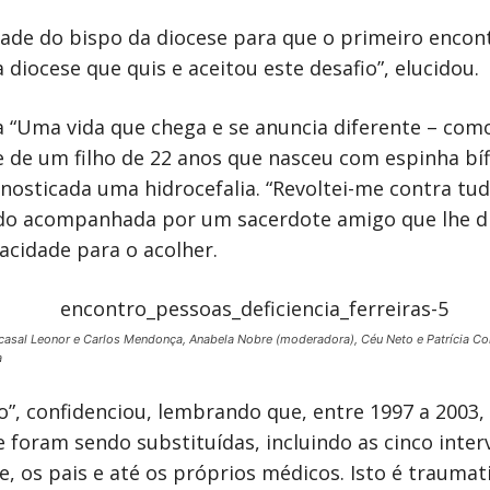
ade do bispo da diocese para que o primeiro encont
diocese que quis e aceitou este desafio”, elucidou.
a “Uma vida que chega e se anuncia diferente – com
de um filho de 22 anos que nasceu com espinha bí
osticada uma hidrocefalia. “Revoltei-me contra tud
do acompanhada por um sacerdote amigo que lhe di
acidade para o acolher.
: casal Leonor e Carlos Mendonça, Anabela Nobre (moderadora), Céu Neto e Patrícia Co
a
vo”, confidenciou, lembrando que, entre 1997 a 2003,
e foram sendo substituídas, incluindo as cinco inte
e, os pais e até os próprios médicos. Isto é traumat