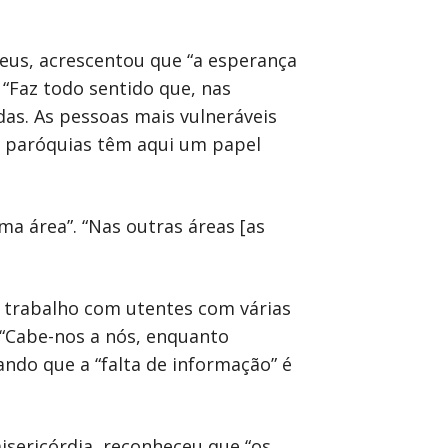
us, acrescentou que “a esperança
“Faz todo sentido que, nas
das. As pessoas mais vulneráveis
 As paróquias têm aqui um papel
a área”. “Nas outras áreas [as
eu trabalho com utentes com várias
. “Cabe-nos a nós, enquanto
ando que a “falta de informação” é
isericórdia, reconheceu que “os