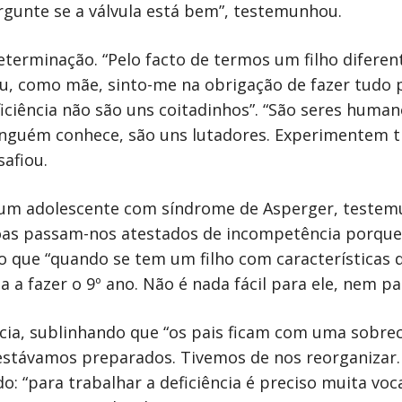
gunte se a válvula está bem”, testemunhou.
eterminação. “Pelo facto de termos um filho difer
u, como mãe, sinto-me na obrigação de fazer tudo par
ciência não são uns coitadinhos”. “São seres human
ninguém conhece, são uns lutadores. Experimentem t
safiou.
 um adolescente com síndrome de Asperger, testem
oas passam-nos atestados de incompetência porque
 que “quando se tem um filho com características d
a a fazer o 9º ano. Não é nada fácil para ele, nem p
cia, sublinhando que “os pais ficam com uma sobrec
 estávamos preparados. Tivemos de nos reorganizar
: “para trabalhar a deficiência é preciso muita vo