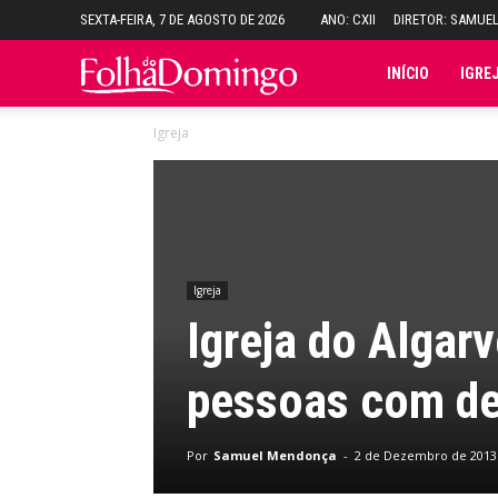
SEXTA-FEIRA, 7 DE AGOSTO DE 2026
ANO: CXII
DIRETOR: SAMUE
Folha
INÍCIO
IGRE
Igreja
do
Domingo
Igreja
Igreja do Algar
pessoas com de
Por
Samuel Mendonça
-
2 de Dezembro de 2013