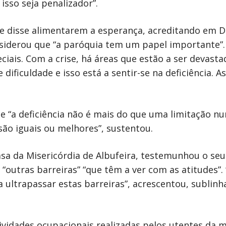
sso seja penalizador”.
disse alimentarem a esperança, acreditando em De
nsiderou que “a paróquia tem um papel importante”. 
ciais. Com a crise, há áreas que estão a ser devasta
 dificuldade e isso está a sentir-se na deficiência.
 “a deficiência não é mais do que uma limitação num
são iguais ou melhores”, sustentou.
Casa da Misericórdia de Albufeira, testemunhou o s
 “outras barreiras” “que têm a ver com as atitudes”
a ultrapassar estas barreiras”, acrescentou, sublinh
ividades ocupacionais realizadas pelos utentes da m