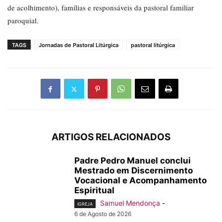
de acolhimento), famílias e responsáveis da pastoral familiar
paroquial.
TAGS
Jornadas de Pastoral Litúrgica
pastoral litúrgica
ARTIGOS RELACIONADOS
Padre Pedro Manuel conclui
Mestrado em Discernimento
Vocacional e Acompanhamento
Espiritual
Samuel Mendonça
-
IGREJA
6 de Agosto de 2026