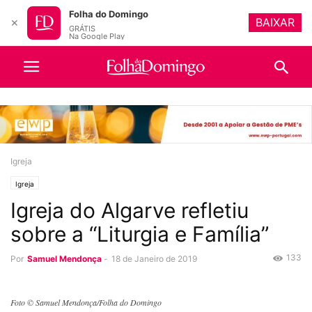
Folha do Domingo
BAIXAR
✕
GRÁTIS
Na Google Play
Igreja
Igreja
Igreja do Algarve refletiu
sobre a “Liturgia e Família”
133
Por
Samuel Mendonça
-
18 de Janeiro de 2019
Foto © Samuel Mendonça/Folha do Domingo