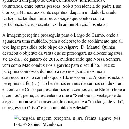
voluntários, entre outras pessoas. Sob a presidência do padre Luís
Gonzaga Nunes, assistente espiritual daquela unidade de saúde,
realizou-se também uma breve oração que contou com a
participação de representantes da administração hospitalar.
A imagem peregrina prosseguiu para o Largo do Carmo, onde a
aguardava uma multidão, para a celebração de acolhimento que ali
teve lugar presidida pelo bispo do Algarve. D. Manuel Quintas
destacou o objetivo da visita que se prolongará na diocese algarvia
até ao dia 1 de janeiro de 2016, evidenciando que Nossa Senhora
vem como Mãe conduzir os algarvios para o seu filho. “Faz-se
peregrina connosco, de modo a não nos perdermos, nem
esmorecermos no caminho que a Ele nos conduz. Apoiados nela, a
peregrina da fé, (…) não hesitemos em nos deixarmos conduzir ao
encontro de Cristo para escutarmos e fazermos o que Ele tem hoje a
dizer-nos”, pediu, acrescentando que a “Senhora da visitação e da
alegria” promove a “conversão do coração” e a “mudança de vida”,
o “regresso a Cristo” e à “comunidade eclesial”.
Foto © Samuel Mendonça