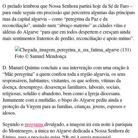
O prelado lembrou que Nossa Senhora partirá hoje da Sé de Faro –
para onde seguiu em procissão que percorreu algumas das principais
ruas da capital algarvia – como “peregrina da Paz e da
reconciliação”, unindo num “abraço materno” as cidades vilas e
aldeias do Algarve “para que em todos despertem e cresçam ainda
mais sentimentos fraternos de perdão, reconciliação e apoio mútuo”.
Foto © Samuel Mendonça
D. Manuel Quintas concluiu a sua intervenção com uma oração à
“Mãe peregrina” a quem confiou toda a região algarvia, os seus
responsáveis, habitantes, visitantes, os que sofrem, vítimas da
doença, desemprego, desavenças familiares, laborais, sociais,
religiosas, solidão e abandono, bem como a Igreja diocesana.
Juntamente com a multidão, o bispo do Algarve pediu ainda a
proteção da Virgem para as famílias, crianças, jovens, esposos e
idosos.
Segundo o
programa
divulgado, a imagem irá esta noite à paróquia
do Montenegro, a única no Algarve dedicada a Nossa Senhora de
Fátima, para a procissão pelas 20h até à igreja paroquial,