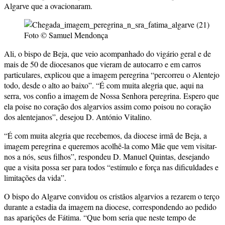
Algarve que a ovacionaram.
Foto © Samuel Mendonça
Ali, o bispo de Beja, que veio acompanhado do vigário geral e de
mais de 50 de diocesanos que vieram de autocarro e em carros
particulares, explicou que a imagem peregrina “percorreu o Alentejo
todo, desde o alto ao baixo”. “É com muita alegria que, aqui na
serra, vos confio a imagem de Nossa Senhora peregrina. Espero que
ela poise no coração dos algarvios assim como poisou no coração
dos alentejanos”, desejou D. António Vitalino.
“É com muita alegria que recebemos, da diocese irmã de Beja, a
imagem peregrina e queremos acolhê-la como Mãe que vem visitar-
nos a nós, seus filhos”, respondeu D. Manuel Quintas, desejando
que a visita possa ser para todos “estímulo e força nas dificuldades e
limitações da vida”.
O bispo do Algarve convidou os cristãos algarvios a rezarem o terço
durante a estadia da imagem na diocese, correspondendo ao pedido
nas aparições de Fátima. “Que bom seria que neste tempo de