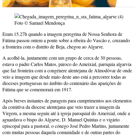
Foto © Samuel Mendonça
Eram 15.27h quando a imagem peregrina de Nossa Senhora de
Fátima passou ontem a ponte sobre a ribeira do Vascão e, cruzando
a fronteira com o distrito de Beja, chegou ao Algarve.
A acolhê-la, juntamente com um grupo de cerca de 30 pessoas,
estava o padre Carlos Matos, pároco do Ameixial, paróquia algarvia
que faz fronteira com a congénere alentejana de Almodôvar de onde
veio a imagem que desde maio deste ano está a percorrer todas as
dioceses portuguesas no âmbito do centenário das aparições de
Fátima que se comemorará em 1917.
Após breves instantes de paragem para cumprimentos aos elementos
da comitiva da diocese alentejana que veio trazer a imagem da
Virgem, a mesma seguiu até à igreja paroquial do Ameixial, onde a
aguardava o bispo do Algarve, D. Manuel Quintas e o vigário
episcopal para a pastoral, o cónego José Pedro Martins, juntamente
com muitas pessoas daquela comunidade e de outras partes do