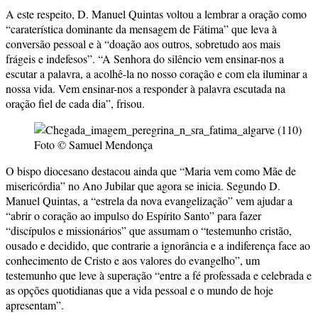
A este respeito, D. Manuel Quintas voltou a lembrar a oração como
“caraterística dominante da mensagem de Fátima” que leva à
conversão pessoal e à “doação aos outros, sobretudo aos mais
frágeis e indefesos”. “A Senhora do silêncio vem ensinar-nos a
escutar a palavra, a acolhê-la no nosso coração e com ela iluminar a
nossa vida. Vem ensinar-nos a responder à palavra escutada na
oração fiel de cada dia”, frisou.
Foto © Samuel Mendonça
O bispo diocesano destacou ainda que “Maria vem como Mãe de
misericórdia” no Ano Jubilar que agora se inicia. Segundo D.
Manuel Quintas, a “estrela da nova evangelização” vem ajudar a
“abrir o coração ao impulso do Espírito Santo” para fazer
“discípulos e missionários” que assumam o “testemunho cristão,
ousado e decidido, que contrarie a ignorância e a indiferença face ao
conhecimento de Cristo e aos valores do evangelho”, um
testemunho que leve à superação “entre a fé professada e celebrada e
as opções quotidianas que a vida pessoal e o mundo de hoje
apresentam”.