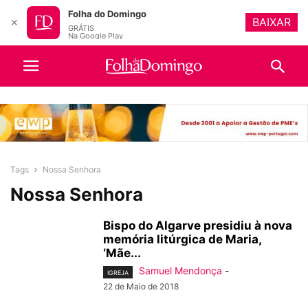
Folha do Domingo
BAIXAR
✕
GRÁTIS
Na Google Play
Tags
Nossa Senhora
Nossa Senhora
Bispo do Algarve presidiu à nova
memória litúrgica de Maria,
‘Mãe...
Samuel Mendonça
-
IGREJA
22 de Maio de 2018