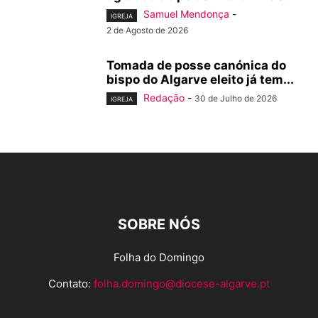
Samuel Mendonça
-
IGREJA
2 de Agosto de 2026
Tomada de posse canónica do
bispo do Algarve eleito já tem...
Redação
-
30 de Julho de 2026
IGREJA
SOBRE NÓS
Folha do Domingo
Contato:
folha.domingo@diocese-algarve.pt