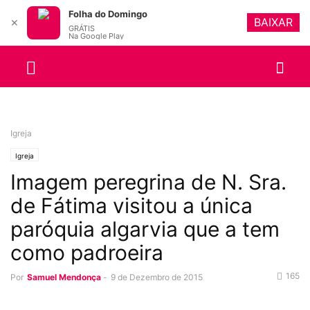
Folha do Domingo
BAIXAR
✕
GRÁTIS
Na Google Play
Igreja
Igreja
Imagem peregrina de N. Sra.
de Fátima visitou a única
paróquia algarvia que a tem
como padroeira
165
Por
Samuel Mendonça
-
9 de Dezembro de 2015