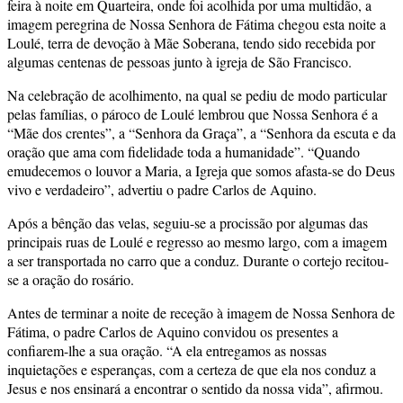
feira à noite em Quarteira, onde foi acolhida por uma multidão, a
imagem peregrina de Nossa Senhora de Fátima chegou esta noite a
Loulé, terra de devoção à Mãe Soberana, tendo sido recebida por
algumas centenas de pessoas junto à igreja de São Francisco.
Na celebração de acolhimento, na qual se pediu de modo particular
pelas famílias, o pároco de Loulé lembrou que Nossa Senhora é a
“Mãe dos crentes”, a “Senhora da Graça”, a “Senhora da escuta e da
oração que ama com fidelidade toda a humanidade”. “Quando
emudecemos o louvor a Maria, a Igreja que somos afasta-se do Deus
vivo e verdadeiro”, advertiu o padre Carlos de Aquino.
Após a bênção das velas, seguiu-se a procissão por algumas das
principais ruas de Loulé e regresso ao mesmo largo, com a imagem
a ser transportada no carro que a conduz. Durante o cortejo recitou-
se a oração do rosário.
Antes de terminar a noite de receção à imagem de Nossa Senhora de
Fátima, o padre Carlos de Aquino convidou os presentes a
confiarem-lhe a sua oração. “A ela entregamos as nossas
inquietações e esperanças, com a certeza de que ela nos conduz a
Jesus e nos ensinará a encontrar o sentido da nossa vida”, afirmou.