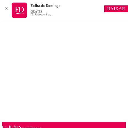
Folha do Domingo
BAIXAR
✕
GRÁTIS
Na Google Play