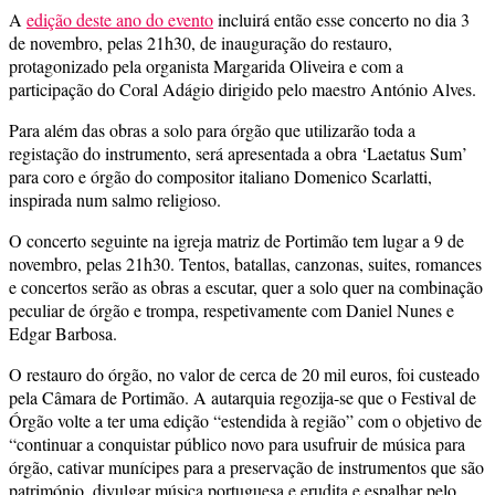
A
edição deste ano do evento
incluirá então esse concerto no dia 3
de novembro, pelas 21h30, de inauguração do restauro,
protagonizado pela organista Margarida Oliveira e com a
participação do Coral Adágio dirigido pelo maestro António Alves.
Para além das obras a solo para órgão que utilizarão toda a
registação do instrumento, será apresentada a obra ‘Laetatus Sum’
para coro e órgão do compositor italiano Domenico Scarlatti,
inspirada num salmo religioso.
O concerto seguinte na igreja matriz de Portimão tem lugar a 9 de
novembro, pelas 21h30. Tentos, batallas, canzonas, suites, romances
e concertos serão as obras a escutar, quer a solo quer na combinação
peculiar de órgão e trompa, respetivamente com Daniel Nunes e
Edgar Barbosa.
O restauro do órgão, no valor de cerca de 20 mil euros, foi custeado
pela Câmara de Portimão. A autarquia regozija-se que o Festival de
Órgão volte a ter uma edição “estendida à região” com o objetivo de
“continuar a conquistar público novo para usufruir de música para
órgão, cativar munícipes para a preservação de instrumentos que são
património, divulgar música portuguesa e erudita e espalhar pelo