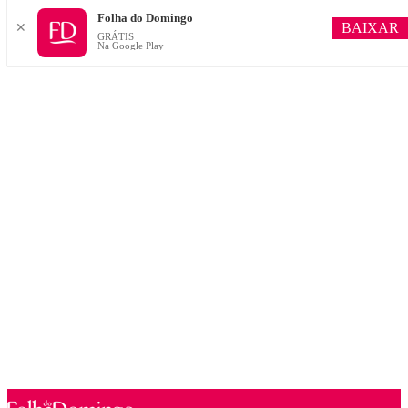
Folha do Domingo
BAIXAR
✕
GRÁTIS
Na Google Play