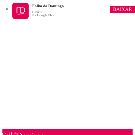
Folha do Domingo
BAIXAR
✕
GRÁTIS
Na Google Play