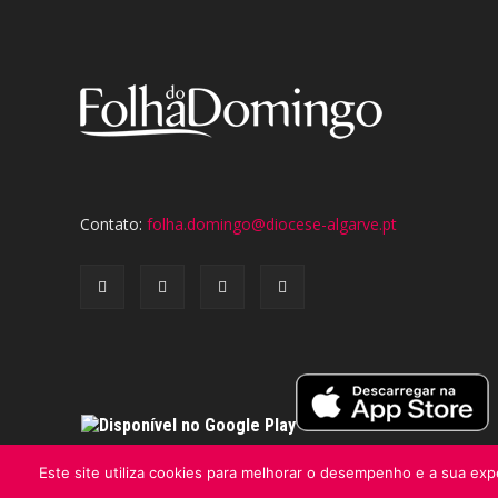
Contato:
folha.domingo@diocese-algarve.pt
Este site utiliza cookies para melhorar o desempenho e a sua expe