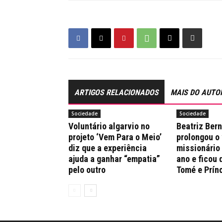
ARTIGOS RELACIONADOS
MAIS DO AUTO
Sociedade
Sociedade
Voluntário algarvio no
Beatriz Ber
projeto ‘Vem Para o Meio’
prolongou o
diz que a experiência
missionário
ajuda a ganhar “empatia”
ano e ficou 
pelo outro
Tomé e Prín