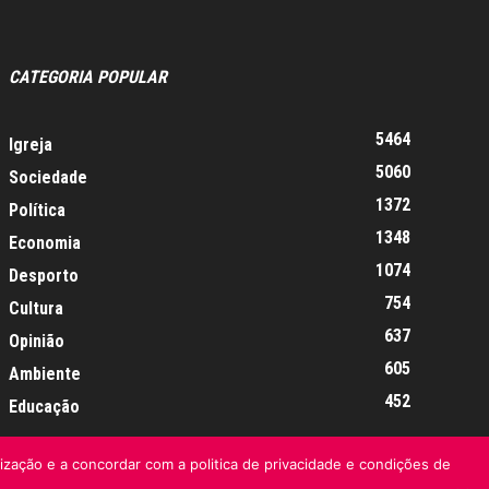
CATEGORIA POPULAR
5464
Igreja
5060
Sociedade
1372
Política
1348
Economia
1074
Desporto
754
Cultura
637
Opinião
605
Ambiente
452
Educação
lização e a concordar com a politica de privacidade e condições de