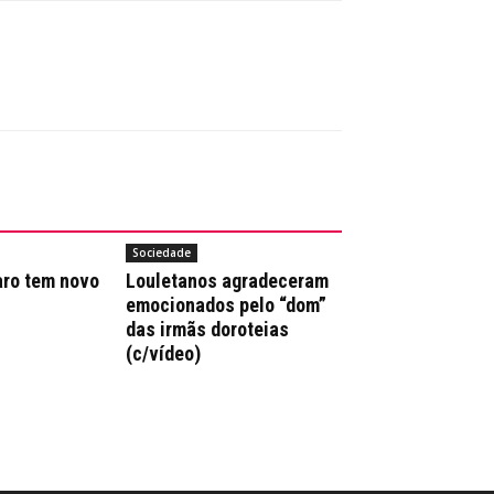
Sociedade
aro tem novo
Louletanos agradeceram
emocionados pelo “dom”
das irmãs doroteias
(c/vídeo)