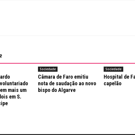
R
Sociedade
Sociedade
nardo
Câmara de Faro emitiu
Hospital de F
 voluntariado
nota de saudação ao novo
capelão
 em mais um
bispo do Algarve
dois em S.
cipe