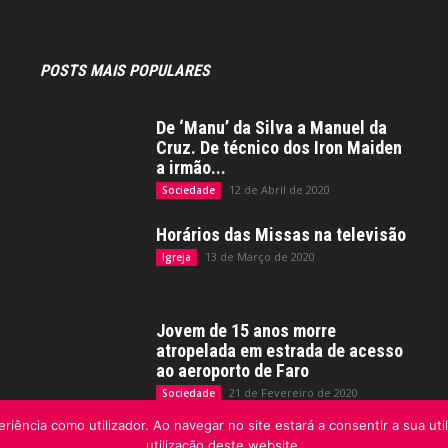
POSTS MAIS POPULARES
De ‘Manu’ da Silva a Manuel da
Cruz. De técnico dos Iron Maiden
a irmão...
12 de Abril de 2020
Sociedade
Horários das Missas na televisão
13 de Março de 2020
Igreja
Jovem de 15 anos morre
atropelada em estrada de acesso
ao aeroporto de Faro
21 de Fevereiro de 2020
Sociedade
riência como utilizador. Ao navegar no site estará a consentir a sua uti
utilização deste website.