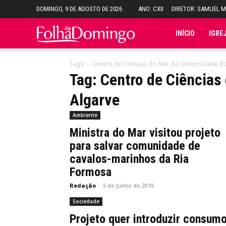
DOMINGO, 9 DE AGOSTO DE 2026
ANO: CXII
DIRETOR: SAMUEL 
Folha
INÍCIO
IGRE
do
Tags
Centro de Ciências do Mar da Universidade d
Tag: Centro de Ciências
Domingo
Algarve
Ambiente
Ministra do Mar visitou projeto
para salvar comunidade de
cavalos-marinhos da Ria
Formosa
Redação
-
5 de Junho de 2019
Sociedade
Projeto quer introduzir consum