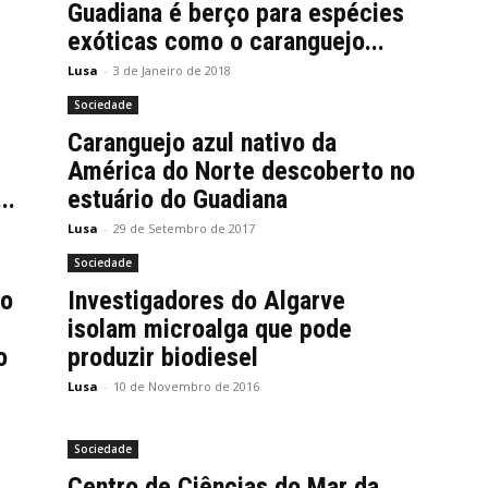
Guadiana é berço para espécies
exóticas como o caranguejo...
Lusa
-
3 de Janeiro de 2018
Sociedade
Caranguejo azul nativo da
América do Norte descoberto no
..
estuário do Guadiana
Lusa
-
29 de Setembro de 2017
Sociedade
do
Investigadores do Algarve
isolam microalga que pode
o
produzir biodiesel
Lusa
-
10 de Novembro de 2016
Sociedade
Centro de Ciências do Mar da