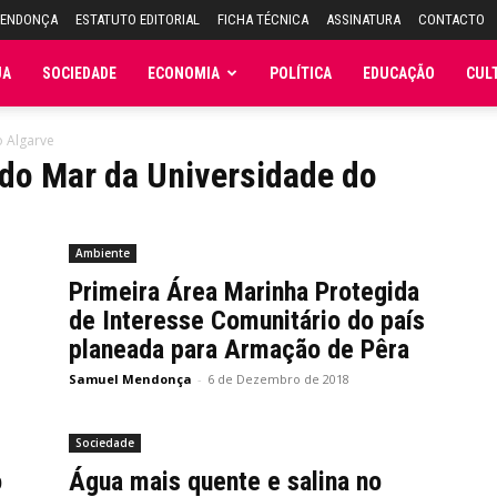
MENDONÇA
ESTATUTO EDITORIAL
FICHA TÉCNICA
ASSINATURA
CONTACTO
JA
SOCIEDADE
ECONOMIA
POLÍTICA
EDUCAÇÃO
CUL
o Algarve
 do Mar da Universidade do
Ambiente
Primeira Área Marinha Protegida
de Interesse Comunitário do país
planeada para Armação de Pêra
Samuel Mendonça
-
6 de Dezembro de 2018
Sociedade
o
Água mais quente e salina no