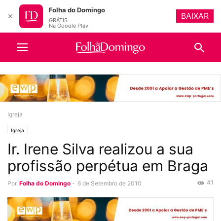
Folha do Domingo
BAIXAR
✕
GRÁTIS
Na Google Play
Igreja
Igreja
Ir. Irene Silva realizou a sua
profissão perpétua em Braga
41
Por
Folha do Domingo
-
6 de Setembro de 2010