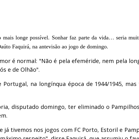
 mais longe possível. Sonhar faz parte da vida… seria muito
 Daúto Faquirá, na antevisão ao jogo de domingo.
Jamor é normal: "Não é pela efeméride, nem pela l
ós e de Olhão".
e Portugal, na longínqua época de 1944/1945, mas
ória, disputado domingo, ter eliminado o Pampilhos
em.
já tivemos nos jogos com FC Porto, Estoril e Pampi
máximo respeito", disse Faquirá, que assumiu o fa