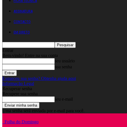
FICHA TÉCNICA
ASSINATURA
CONTACTO
EM DIRETO
Entrar
Bem-vindo! Entre na sua conta
seu usuário
sua senha
Esqueceu sua senha? Obtenha ajuda aqui
Informação Legal
Recuperar senha
Recupere sua senha
seu e-mail
Uma senha será enviada por e-mail para você.
Folha do Domingo