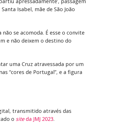
e partiu apressadamente’, passagem
, Santa Isabel, mãe de São João
ia não se acomoda. É esse o convite
am e não deixem o destino do
entar uma Cruz atravessada por um
as “cores de Portugal”, e a figura
tal, transmitido através das
nçado o
site
da JMJ 2023
.