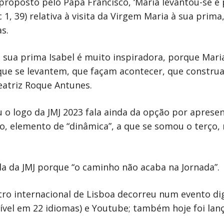
 proposto pelo Papa Francisco, ‘Maria levantou-se 
1, 39) relativa à visita da Virgem Maria à sua prima
s.
r a sua prima Isabel é muito inspiradora, porque Mar
que se levantem, que façam acontecer, que constru
eatriz Roque Antunes.
 o logo da JMJ 2023 fala ainda da opção por apres
, elemento de “dinâmica”, a que se somou o terço, n
la da JMJ porque “o caminho não acaba na Jornada”.
 internacional de Lisboa decorreu num evento digi
ível em 22 idiomas) e Youtube; também hoje foi la