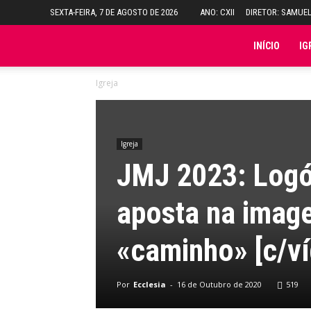
SEXTA-FEIRA, 7 DE AGOSTO DE 2026
ANO: CXII
DIRETOR: SAMUE
Folha
INÍCIO
IG
Igreja
do
Domingo
Igreja
JMJ 2023: Logó
aposta na image
«caminho» [c/v
Por
Ecclesia
-
16 de Outubro de 2020
519