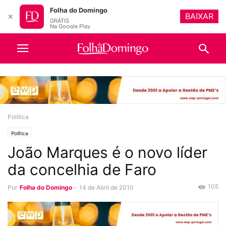
Folha do Domingo
BAIXAR
✕
GRÁTIS
Na Google Play
Política
Política
João Marques é o novo líder
da concelhia de Faro
105
Por
Folha do Domingo
-
14 de Abril de 2010