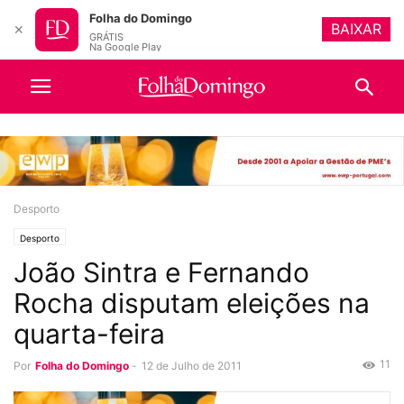
Folha do Domingo
BAIXAR
✕
GRÁTIS
Na Google Play
Desporto
Desporto
João Sintra e Fernando
Rocha disputam eleições na
quarta-feira
11
Por
Folha do Domingo
-
12 de Julho de 2011