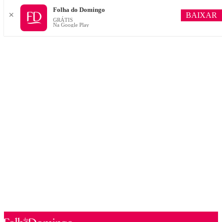
Folha do Domingo
BAIXAR
✕
GRÁTIS
Na Google Play