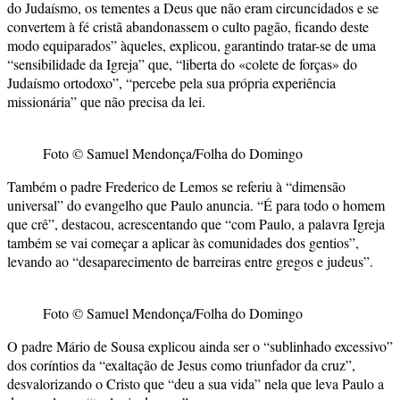
do Judaísmo, os tementes a Deus que não eram circuncidados e se
convertem à fé cristã abandonassem o culto pagão, ficando deste
modo equiparados” àqueles, explicou, garantindo tratar-se de uma
“sensibilidade da Igreja” que, “liberta do «colete de forças» do
Judaísmo ortodoxo”, “percebe pela sua própria experiência
missionária” que não precisa da lei.
Foto © Samuel Mendonça/Folha do Domingo
Também o padre Frederico de Lemos se referiu à “dimensão
universal” do evangelho que Paulo anuncia. “É para todo o homem
que crê”, destacou, acrescentando que “com Paulo, a palavra Igreja
também se vai começar a aplicar às comunidades dos gentios”,
levando ao “desaparecimento de barreiras entre gregos e judeus”.
Foto © Samuel Mendonça/Folha do Domingo
O padre Mário de Sousa explicou ainda ser o “sublinhado excessivo”
dos coríntios da “exaltação de Jesus como triunfador da cruz”,
desvalorizando o Cristo que “deu a sua vida” nela que leva Paulo a