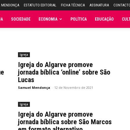
L MENDONÇA
ESTATUTO EDITORIAL
FICHA TÉCNICA
ASSINATURA
CONTACT
JA
SOCIEDADE
ECONOMIA
POLÍTICA
EDUCAÇÃO
CUL
Igreja
Igreja do Algarve promove
ue
jornada bíblica ‘online’ sobre São
Lucas
Samuel Mendonça
-
12 de Novembro de 2021
Igreja
Igreja do Algarve promove
jornada bíblica sobre São Marcos
em formato alternativo