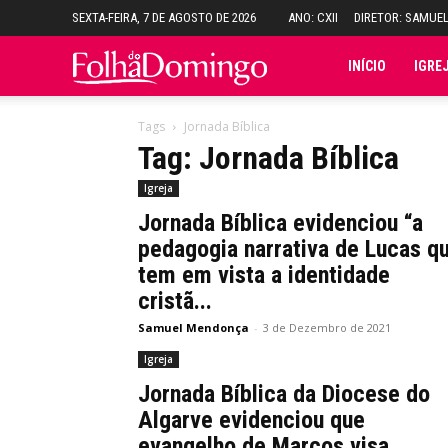
SEXTA-FEIRA, 7 DE AGOSTO DE 2026
ANO: CXII
DIRETOR: SAMUE
Folha
INÍCIO
IGRE
do
Tags
Jornada Bíblica
Tag: Jornada Bíblica
Domingo
Igreja
Jornada Bíblica evidenciou “a
pedagogia narrativa de Lucas q
tem em vista a identidade
cristã...
Samuel Mendonça
-
3 de Dezembro de 2021
Igreja
Jornada Bíblica da Diocese do
Algarve evidenciou que
evangelho de Marcos visa