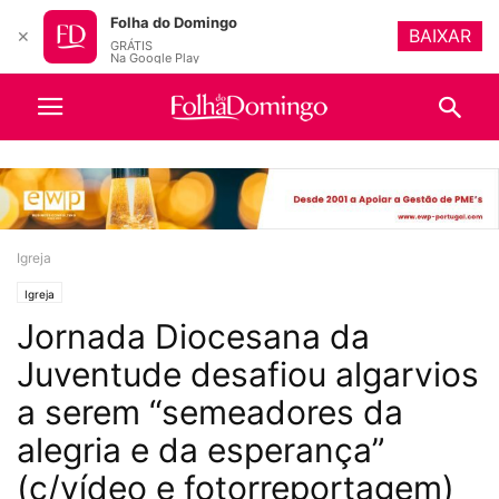
Folha do Domingo
BAIXAR
✕
GRÁTIS
Na Google Play
Igreja
Igreja
Jornada Diocesana da
Juventude desafiou algarvios
a serem “semeadores da
alegria e da esperança”
(c/vídeo e fotorreportagem)