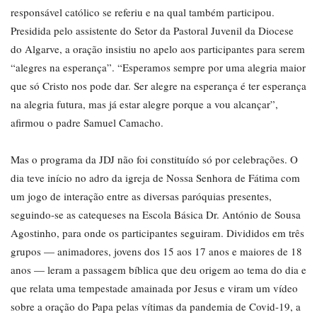
responsável católico se referiu e na qual também participou.
Presidida pelo assistente do Setor da Pastoral Juvenil da Diocese
do Algarve, a oração insistiu no apelo aos participantes para serem
“alegres na esperança”. “Esperamos sempre por uma alegria maior
que só Cristo nos pode dar. Ser alegre na esperança é ter esperança
na alegria futura, mas já estar alegre porque a vou alcançar”,
afirmou o padre Samuel Camacho.
Mas o programa da JDJ não foi constituído só por celebrações. O
dia teve início no adro da igreja de Nossa Senhora de Fátima com
um jogo de interação entre as diversas paróquias presentes,
seguindo-se as catequeses na Escola Básica Dr. António de Sousa
Agostinho, para onde os participantes seguiram. Divididos em três
grupos — animadores, jovens dos 15 aos 17 anos e maiores de 18
anos — leram a passagem bíblica que deu origem ao tema do dia e
que relata uma tempestade amainada por Jesus e viram um vídeo
sobre a oração do Papa pelas vítimas da pandemia de Covid-19, a