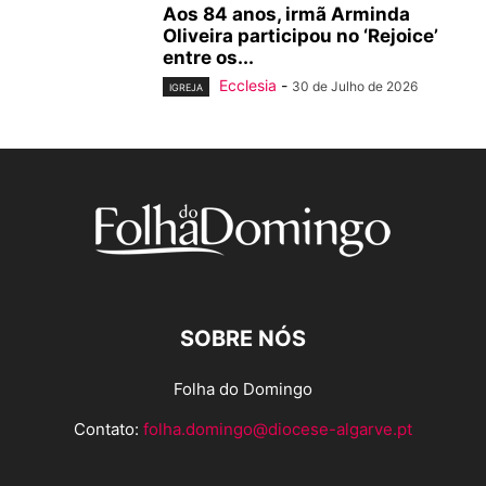
Aos 84 anos, irmã Arminda
Oliveira participou no ‘Rejoice’
entre os...
Ecclesia
-
30 de Julho de 2026
IGREJA
SOBRE NÓS
Folha do Domingo
Contato:
folha.domingo@diocese-algarve.pt