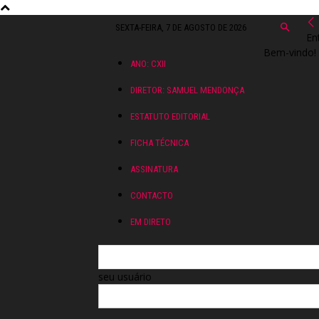
SEXTA-FEIRA, 7 DE AGOSTO DE 2026
En
Bem-vindo! 
ANO: CXII
DIRETOR: SAMUEL MENDONÇA
ESTATUTO EDITORIAL
FICHA TÉCNICA
ASSINATURA
CONTACTO
EM DIRETO
seu usuário