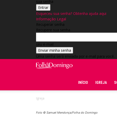
sua senha
Esqueceu sua senha? Obtenha ajuda aqui
Informação Legal
Recuperar senha
Recupere sua senha
seu e-mail
Uma senha será enviada por e-mail para você.
Folha do Domingo
INÍCIO
IGREJA
S
Igreja
Foto © Samuel Mendonça/Folha do Domingo