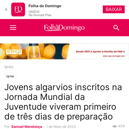
Folha do Domingo
BAIXAR
✕
GRÁTIS
Na Google Play
Igreja
Igreja
Jovens algarvios inscritos na
Jornada Mundial da
Juventude viveram primeiro
de três dias de preparação
406
Por
Samuel Mendonça
-
1 de Maio de 2023