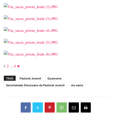
1
2
...
4
►
TAGS
Pastoral Juvenil
Quaresma
Secretariado Diocesano da Pastoral Juvenil
via-sacra