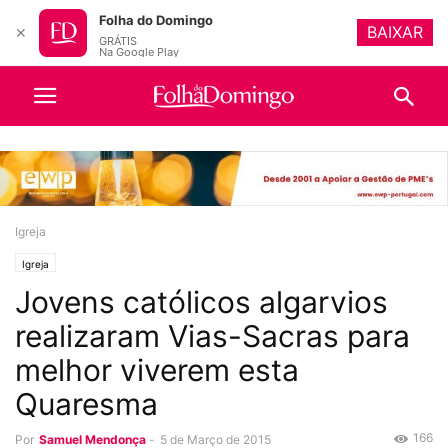
Folha do Domingo
BAIXAR
✕
GRÁTIS
Na Google Play
Igreja
Igreja
Jovens católicos algarvios
realizaram Vias-Sacras para
melhor viverem esta
Quaresma
166
Por
Samuel Mendonça
-
5 de Março de 2015