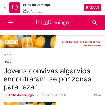
Folha do Domingo
BAIXAR
✕
GRÁTIS
Na Google Play
Igreja
Igreja
Jovens convivas algarvios
encontraram-se por zonas
para rezar
22
Por
Folha do Domingo
-
29 de Janeiro de 2010