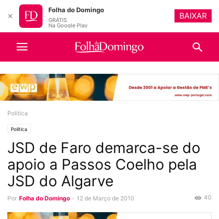
Folha do Domingo
BAIXAR
✕
GRÁTIS
Na Google Play
Política
Política
JSD de Faro demarca-se do
apoio a Passos Coelho pela
JSD do Algarve
40
Por
Folha do Domingo
-
12 de Março de 2010