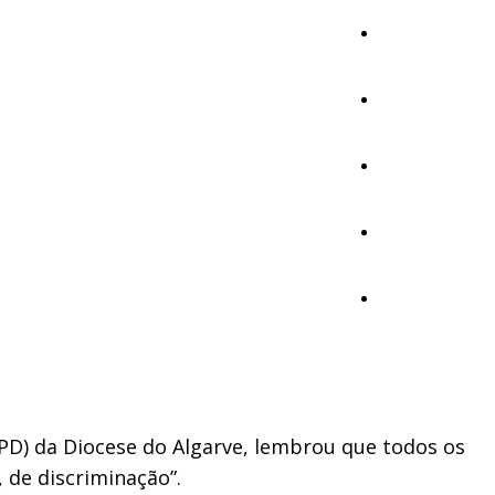
Cultura
Ambiente
Desporto
Opinião
Vídeos
SPPD) da Diocese do Algarve, lembrou que todos os
 de discriminação”.