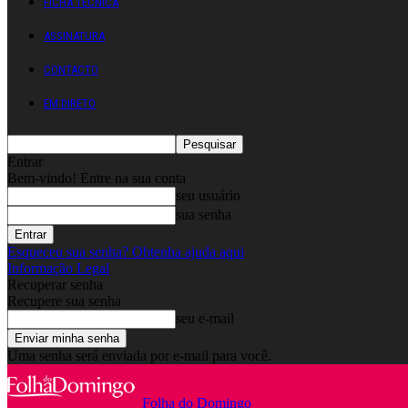
FICHA TÉCNICA
ASSINATURA
CONTACTO
EM DIRETO
Entrar
Bem-vindo! Entre na sua conta
seu usuário
sua senha
Esqueceu sua senha? Obtenha ajuda aqui
Informação Legal
Recuperar senha
Recupere sua senha
seu e-mail
Uma senha será enviada por e-mail para você.
Folha do Domingo