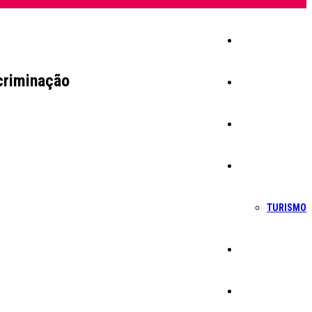
Início
criminação
Igreja
Sociedade
Economia
TURISMO
Política
Educação