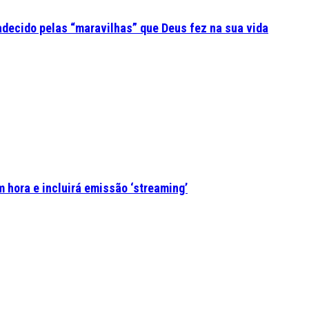
adecido pelas “maravilhas” que Deus fez na sua vida
 hora e incluirá emissão ‘streaming’