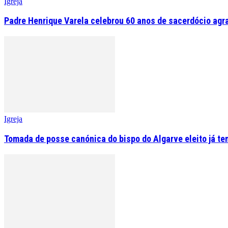
Igreja
Padre Henrique Varela celebrou 60 anos de sacerdócio agr
Igreja
Tomada de posse canónica do bispo do Algarve eleito já tem