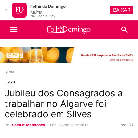
Folha do Domingo
BAIXAR
✕
GRÁTIS
Na Google Play
Igreja
Igreja
Jubileu dos Consagrados a
trabalhar no Algarve foi
celebrado em Silves
152
Por
Samuel Mendonça
-
1 de Fevereiro de 2016