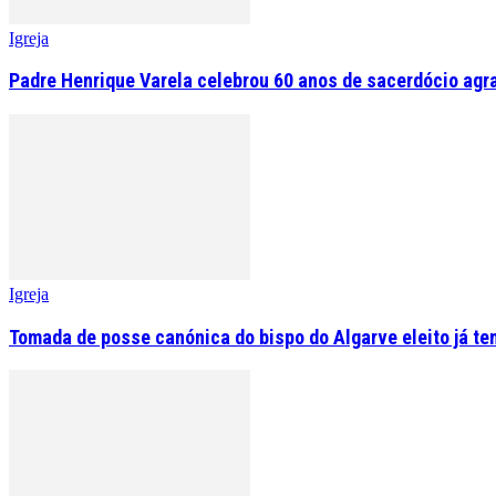
Igreja
Padre Henrique Varela celebrou 60 anos de sacerdócio agr
Igreja
Tomada de posse canónica do bispo do Algarve eleito já tem