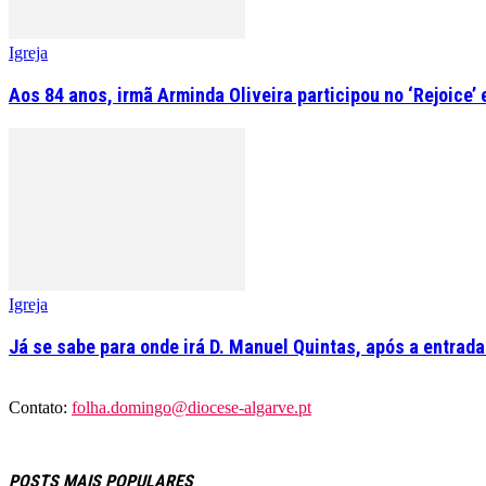
Igreja
Aos 84 anos, irmã Arminda Oliveira participou no ‘Rejoice’
Igreja
Já se sabe para onde irá D. Manuel Quintas, após a entrad
Contato:
folha.domingo@diocese-algarve.pt
POSTS MAIS POPULARES