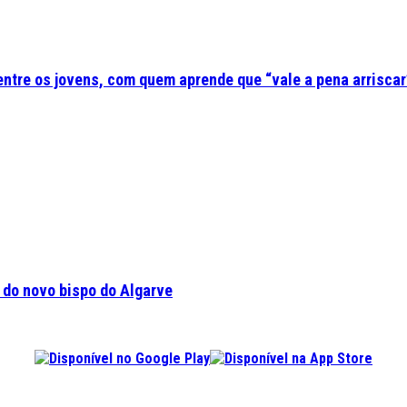
 entre os jovens, com quem aprende que “vale a pena arriscar
a do novo bispo do Algarve