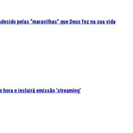
adecido pelas “maravilhas” que Deus fez na sua vida
 hora e incluirá emissão ‘streaming’