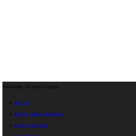
SEXTA-FEIRA, 7 DE AGOSTO DE 2026
ANO: CXII
DIRETOR: SAMUEL MENDONÇA
ESTATUTO EDITORIAL