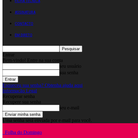
FICHA TÉCNICA
ASSINATURA
CONTACTO
EM DIRETO
Entrar
Bem-vindo! Entre na sua conta
seu usuário
sua senha
Esqueceu sua senha? Obtenha ajuda aqui
Informação Legal
Recuperar senha
Recupere sua senha
seu e-mail
Uma senha será enviada por e-mail para você.
Folha do Domingo