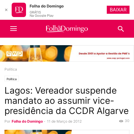
Folha do Domingo
BAIXAR
✕
GRÁTIS
Na Google Play
Política
Política
Lagos: Vereador suspende
mandato ao assumir vice-
presidência da CCDR Algarve
30
Por
Folha do Domingo
-
11 de Março de 2012