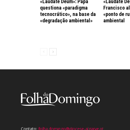
«Laudate Deum»: Papa
«Laudate De
questiona «paradigma
Francisco al
tecnocrático», na base da
«ponto de ru
«degradação ambiental»
ambiental
Contato:
folha.domingo@diocese-algarve.pt