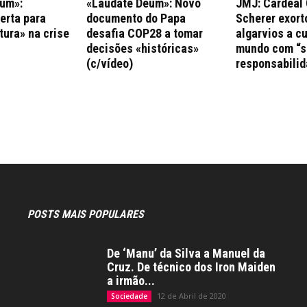
um»:
«Laudate Deum»: Novo
JMJ: Cardeal 
erta para
documento do Papa
Scherer exort
tura» na crise
desafia COP28 a tomar
algarvios a c
decisões «históricas»
mundo com “s
(c/vídeo)
responsabilid
POSTS MAIS POPULARES
De ‘Manu’ da Silva a Manuel da
Cruz. De técnico dos Iron Maiden
a irmão...
12 de Abril de 2020
Sociedade