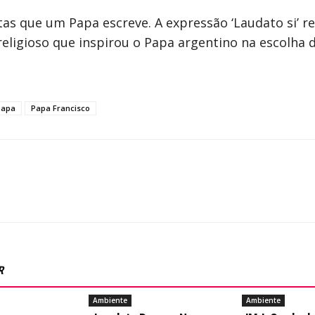
tas que um Papa escreve. A expressão ‘Laudato si’ re
o religioso que inspirou o Papa argentino na escolha
Papa
Papa Francisco
R
Ambiente
Ambiente