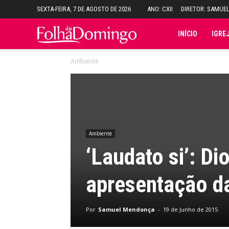
SEXTA-FEIRA, 7 DE AGOSTO DE 2026
ANO: CXII
DIRETOR: SAMUE
Folha
INÍCIO
IGRE
Ambiente
do
Domingo
Ambiente
‘Laudato si’: D
apresentação da
Por
Samuel Mendonça
-
19 de Junho de 2015