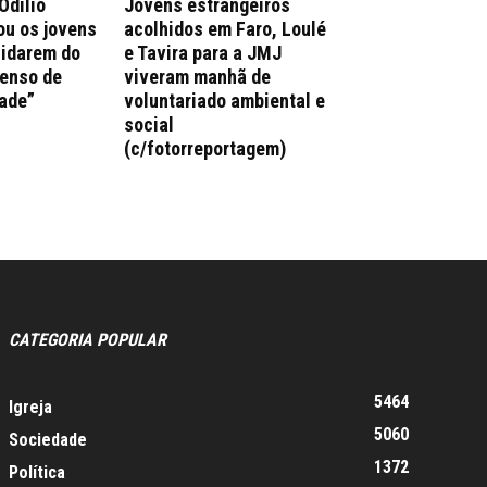
Odílio
Jovens estrangeiros
ou os jovens
acolhidos em Faro, Loulé
uidarem do
e Tavira para a JMJ
enso de
viveram manhã de
ade”
voluntariado ambiental e
social
(c/fotorreportagem)
CATEGORIA POPULAR
5464
Igreja
5060
Sociedade
1372
Política