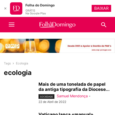
Folha do Domingo
BAIXAR
✕
GRÁTIS
Na Google Play
Tags
Ecologia
ecologia
Mais de uma tonelada de papel
da antiga tipografia da Diocese...
Samuel Mendonça
-
SOCIEDADE
22 de Abril de 2022
Vaticano lança «manual»