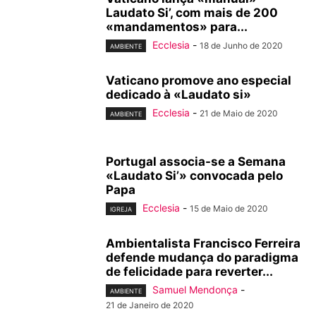
Laudato Si’, com mais de 200
«mandamentos» para...
Ecclesia
-
18 de Junho de 2020
AMBIENTE
Vaticano promove ano especial
dedicado à «Laudato si»
Ecclesia
-
21 de Maio de 2020
AMBIENTE
Portugal associa-se a Semana
«Laudato Si’» convocada pelo
Papa
Ecclesia
-
15 de Maio de 2020
IGREJA
Ambientalista Francisco Ferreira
defende mudança do paradigma
de felicidade para reverter...
Samuel Mendonça
-
AMBIENTE
21 de Janeiro de 2020