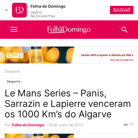
Folha do Domingo
BAIXAR
✕
GRÁTIS
Na Google Play
Desporto
Desporto
Le Mans Series – Panis,
Sarrazin e Lapierre venceram
os 1000 Km’s do Algarve
15
Por
Folha do Domingo
-
19 de Julho de 2010