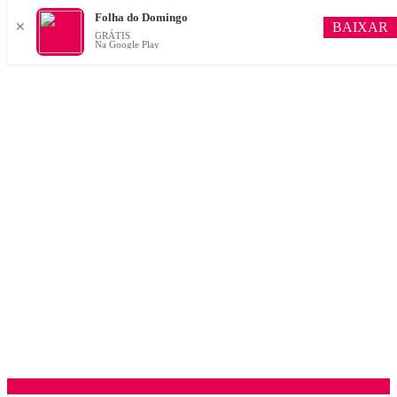
Folha do Domingo
BAIXAR
✕
GRÁTIS
Na Google Play