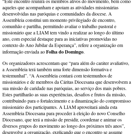
“Este encontro reunirá os membros ativos do movimento, bem como
aqueles que acompanham e apoiam as atividades missionárias
desenvolvidas nas paróquias e comunidades da diocese. A
Assembleia constitui um momento privilegiado de encontro,
comunhão e partilha, permitindo avaliar o trabalho pastoral e
missionário que a LIAM tem vindo a realizar ao longo do último
ano, com especial destaque para as iniciativas promovidas no
contexto do Ano Jubilar da Esperança”, refere a organização em
Folha do Domingo
informação enviada ao
.
Os organizadores acrescentam que “para além do caráter avaliativo,
a Assembleia terá também uma forte dimensão formativa e
testemunhal”. “A Assembleia contará com testemunhos de
missionários e de membros da Cáritas Diocesana que desenvolvem a
sua missão de caridade nas paróquias, ao serviço dos mais pobres.
Estes partilharão as suas experiências, desafios e frutos da missão,
contribuindo para o fortalecimento e a dinamização do compromisso
missionário dos participantes. A LIAM aproveitará ainda esta
Assembleia Diocesana para proceder à eleição do novo Conselho
Diocesano, que terá a missão de presidir, coordenar e animar os
diversos grupos do movimento ao longo dos próximos três anos”,
desenvolve a organização, explicando que o encontro se assume