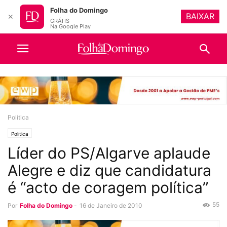
Folha do Domingo
BAIXAR
✕
GRÁTIS
Na Google Play
Política
Política
Líder do PS/Algarve aplaude
Alegre e diz que candidatura
é “acto de coragem política”
55
Por
Folha do Domingo
-
16 de Janeiro de 2010