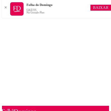
Folha do Domingo
BAIXAR
✕
GRÁTIS
Na Google Play