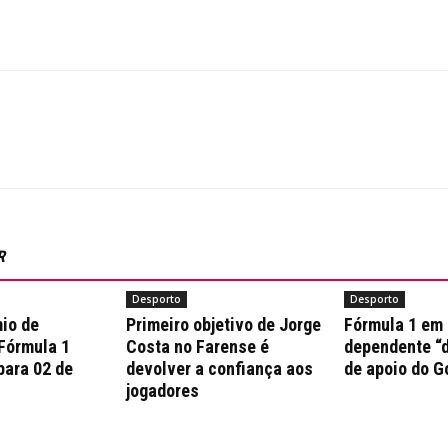
R
Desporto
Desporto
io de
Primeiro objetivo de Jorge
Fórmula 1 em
 Fórmula 1
Costa no Farense é
dependente “d
para 02 de
devolver a confiança aos
de apoio do G
jogadores