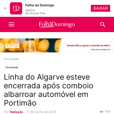
Folha do Domingo
BAIXAR
✕
GRÁTIS
Na Google Play
Sociedade
Sociedade
Linha do Algarve esteve
encerrada após comboio
albarroar automóvel em
Portimão
358
Por
Redação
-
11 de Junho de 2018