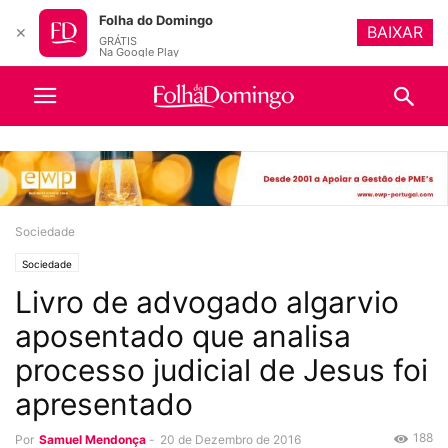
Folha do Domingo
BAIXAR
✕
GRÁTIS
Na Google Play
Sociedade
Sociedade
Livro de advogado algarvio
aposentado que analisa
processo judicial de Jesus foi
apresentado
188
Por
Samuel Mendonça
-
20 de Dezembro de 2016