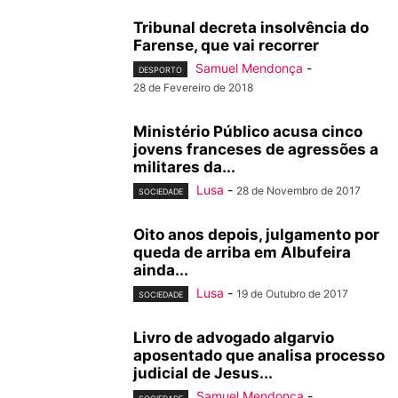
Tribunal decreta insolvência do
Farense, que vai recorrer
Samuel Mendonça
-
DESPORTO
28 de Fevereiro de 2018
Ministério Público acusa cinco
jovens franceses de agressões a
militares da...
Lusa
-
28 de Novembro de 2017
SOCIEDADE
Oito anos depois, julgamento por
queda de arriba em Albufeira
ainda...
Lusa
-
19 de Outubro de 2017
SOCIEDADE
Livro de advogado algarvio
aposentado que analisa processo
judicial de Jesus...
Samuel Mendonça
-