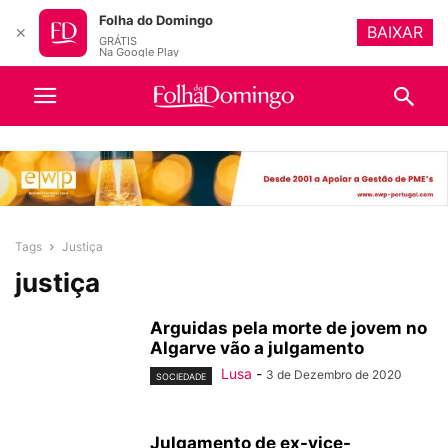
Folha do Domingo
BAIXAR
✕
GRÁTIS
Na Google Play
Tags
Justiça
justiça
Arguidas pela morte de jovem no
Algarve vão a julgamento
Lusa
-
3 de Dezembro de 2020
SOCIEDADE
Julgamento de ex-vice-