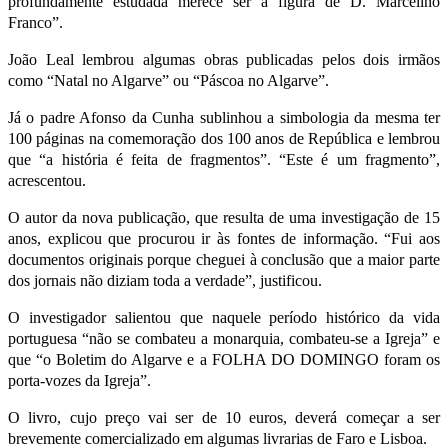
profundamente estudada merece ser a figura de D. Marcelino
Franco”.
João Leal lembrou algumas obras publicadas pelos dois irmãos
como “Natal no Algarve” ou “Páscoa no Algarve”.
Já o padre Afonso da Cunha sublinhou a simbologia da mesma ter
100 páginas na comemoração dos 100 anos de República e lembrou
que “a história é feita de fragmentos”. “Este é um fragmento”,
acrescentou.
O autor da nova publicação, que resulta de uma investigação de 15
anos, explicou que procurou ir às fontes de informação. “Fui aos
documentos originais porque cheguei à conclusão que a maior parte
dos jornais não diziam toda a verdade”, justificou.
O investigador salientou que naquele período histórico da vida
portuguesa “não se combateu a monarquia, combateu-se a Igreja” e
que “o Boletim do Algarve e a FOLHA DO DOMINGO foram os
porta-vozes da Igreja”.
O livro, cujo preço vai ser de 10 euros, deverá começar a ser
brevemente comercializado em algumas livrarias de Faro e Lisboa.