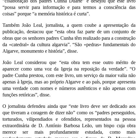
“colaboração dos padres Cunha Duarte” e desejou que este livro
“possa servir para informação e para termos a consciência das
coisas” porque “a memória histórica é curta”.
Também João Leal, jornalista, a quem coube a apresentação da
publicação, destacou que “esta obra faz parte de um conjunto de
obras que os senhores padres Cunha têm realizado para a construção
da «catedral» da cultura algarvia”. “São «pedras» fundamentais do
Algarve, monumento e história”, disse.
João Leal considerou que “esta obra tem esse outro mérito de
aparecer como uma voz da Igreja na reposição da verdade”. “O
padre Cunha prestou, com este livro, um serviço da maior valia não
apenas à Igreja, mas ao próprio Algarve e ao país, porque apresenta
uma verdade com nomes e números autênticos e não apenas com
funções retóricas”, disse.
O jornalista defendeu ainda que “este livro deve ser dedicado aos
que tiveram a coragem de dizer não” como os “padres perseguidos,
torturados, vilipendiados e ofendidos, representados na pessoa
extraordinária de D. António Barbosa Leão, um bispo cuja obra
merece ser mais profundamente estudada, como mais