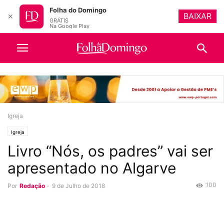
Folha do Domingo
BAIXAR
✕
GRÁTIS
Na Google Play
Igreja
Igreja
Livro “Nós, os padres” vai ser
apresentado no Algarve
100
Por
Redação
-
9 de Julho de 2018