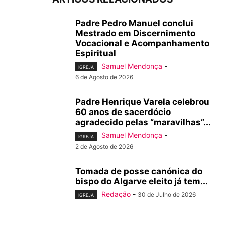
Padre Pedro Manuel conclui
Mestrado em Discernimento
Vocacional e Acompanhamento
Espiritual
Samuel Mendonça
-
IGREJA
6 de Agosto de 2026
Padre Henrique Varela celebrou
60 anos de sacerdócio
agradecido pelas “maravilhas”...
Samuel Mendonça
-
IGREJA
2 de Agosto de 2026
Tomada de posse canónica do
bispo do Algarve eleito já tem...
Redação
-
30 de Julho de 2026
IGREJA