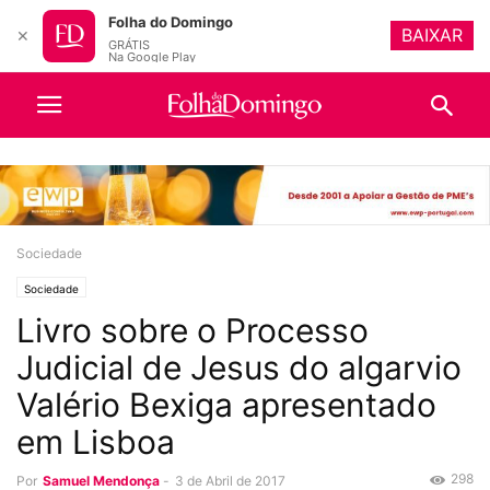
Folha do Domingo
BAIXAR
✕
GRÁTIS
Na Google Play
Sociedade
Sociedade
Livro sobre o Processo
Judicial de Jesus do algarvio
Valério Bexiga apresentado
em Lisboa
298
Por
Samuel Mendonça
-
3 de Abril de 2017