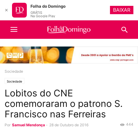
Folha do Domingo
BAIXAR
✕
GRÁTIS
Na Google Play
Sociedade
Sociedade
Lobitos do CNE
comemoraram o patrono S.
Francisco nas Ferreiras
444
Por
Samuel Mendonça
-
28 de Outubro de 2016